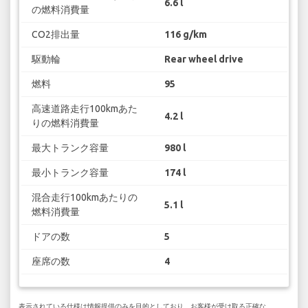
6.6 l
の燃料消費量
CO2排出量
116 g/km
駆動輪
Rear wheel drive
燃料
95
高速道路走行100kmあた
4.2 l
りの燃料消費量
最大トランク容量
980 l
最小トランク容量
174 l
混合走行100kmあたりの
5.1 l
燃料消費量
ドアの数
5
座席の数
4
表示されている仕様は情報提供のみを目的としており、お客様が受け取る正確な