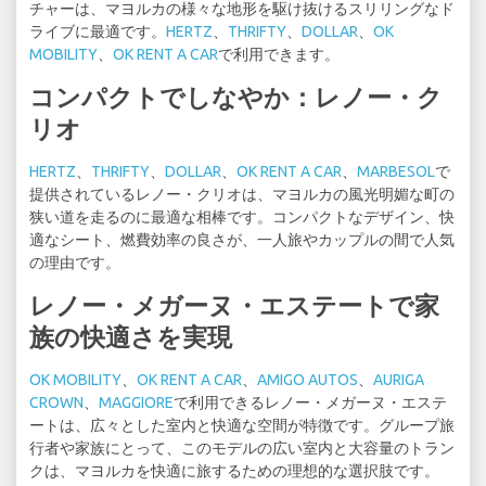
チャーは、マヨルカの様々な地形を駆け抜けるスリリングなド
ライブに最適です。
HERTZ
、
THRIFTY
、
DOLLAR
、
OK
MOBILITY
、
OK RENT A CAR
で利用できます。
コンパクトでしなやか：レノー・ク
リオ
HERTZ
、
THRIFTY
、
DOLLAR
、
OK RENT A CAR
、
MARBESOL
で
提供されているレノー・クリオは、マヨルカの風光明媚な町の
狭い道を走るのに最適な相棒です。コンパクトなデザイン、快
適なシート、燃費効率の良さが、一人旅やカップルの間で人気
の理由です。
レノー・メガーヌ・エステートで家
族の快適さを実現
OK MOBILITY
、
OK RENT A CAR
、
AMIGO AUTOS
、
AURIGA
CROWN
、
MAGGIORE
で利用できるレノー・メガーヌ・エステ
ートは、広々とした室内と快適な空間が特徴です。グループ旅
行者や家族にとって、このモデルの広い室内と大容量のトラン
クは、マヨルカを快適に旅するための理想的な選択肢です。