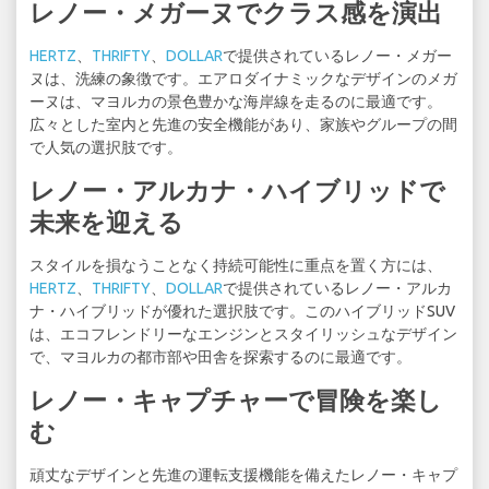
レノー・メガーヌでクラス感を演出
HERTZ
、
THRIFTY
、
DOLLAR
で提供されているレノー・メガー
ヌは、洗練の象徴です。エアロダイナミックなデザインのメガ
ーヌは、マヨルカの景色豊かな海岸線を走るのに最適です。
広々とした室内と先進の安全機能があり、家族やグループの間
で人気の選択肢です。
レノー・アルカナ・ハイブリッドで
未来を迎える
スタイルを損なうことなく持続可能性に重点を置く方には、
HERTZ
、
THRIFTY
、
DOLLAR
で提供されているレノー・アルカ
ナ・ハイブリッドが優れた選択肢です。このハイブリッドSUV
は、エコフレンドリーなエンジンとスタイリッシュなデザイン
で、マヨルカの都市部や田舎を探索するのに最適です。
レノー・キャプチャーで冒険を楽し
む
頑丈なデザインと先進の運転支援機能を備えたレノー・キャプ