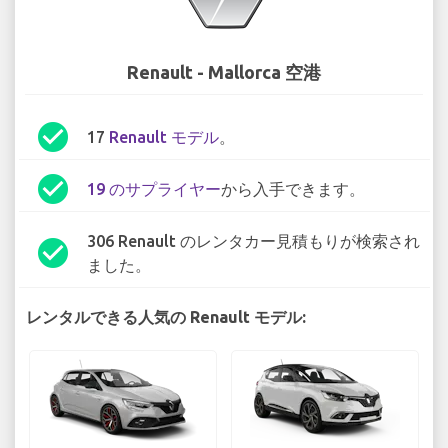
Renault - Mallorca 空港
check_circle
17
Renault モデル
。
check_circle
19 のサプライヤー
から入手できます。
306 Renault のレンタカー見積もりが検索され
check_circle
ました。
レンタルできる人気の Renault モデル: