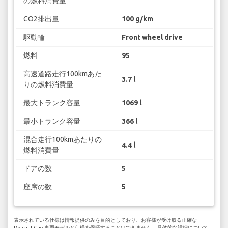
の燃料消費量
CO2排出量
100 g/km
駆動輪
Front wheel drive
燃料
95
高速道路走行100kmあた
3.7 l
りの燃料消費量
最大トランク容量
1069 l
最小トランク容量
366 l
混合走行100kmあたりの
4.4 l
燃料消費量
ドアの数
5
座席の数
5
表示されている仕様は情報提供のみを目的としており、お客様が受け取る正確な
Renault Clio 車両モデルと仕様を保証することはできません。 具体的な詳細について