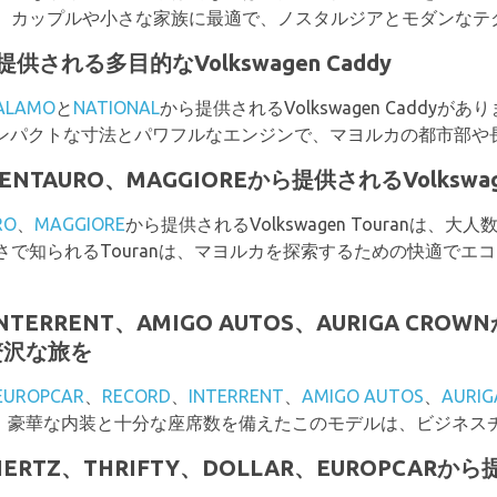
。カップルや小さな家族に最適で、ノスタルジアとモダンなテ
提供される多目的なVolkswagen Caddy
ALAMO
と
NATIONAL
から提供されるVolkswagen Caddy
、コンパクトな寸法とパワフルなエンジンで、マヨルカの都市部
CENTAURO、MAGGIOREから提供されるVolkswa
RO
、
MAGGIORE
から提供されるVolkswagen Touranは
で知られるTouranは、マヨルカを探索するための快適でエ
INTERRENT、AMIGO AUTOS、AURIGA CR
eで贅沢な旅を
EUROPCAR
、
RECORD
、
INTERRENT
、
AMIGO AUTOS
、
AURIG
leがあります。豪華な内装と十分な座席数を備えたこのモデルは、ビジ
HERTZ、THRIFTY、DOLLAR、EUROPCARから提