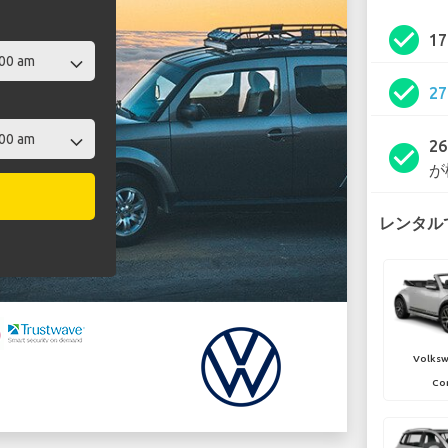
check_circle
1
check_circle
2
2
check_circle
が
レンタルで
Volksw
Con